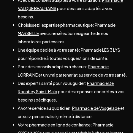
VALQUE BEAURAINS
pour des soins adaptés à vos
besoins.
Choisissez l’expertise pharmaceutique:
Pharmacie
MARSEILLE
avec une sélection exigeante de nos
laboratoires partenaires.
Une équipe dédiée à votre santé:
Pharmacie LES 3 LYS
pour répondre à toutes vos questions de santé.
Pour des conseils adaptés à chacun:
Pharmacie
LORRAINE
et un vrai partenariat au service de votre santé.
Des experts santé pour vous guider:
Pharmacie De
Rocabey Saint-Malo
pour des réponses concrètes à vos
besoins spécifiques.
À votre service au quotidien,
Pharmacie de Vosgelade
et
un suivi personnalisé, même à distance.
Votre pharmacie en ligne de confiance:
Pharmacie
OYONNAX
pour un conseil santé fiable à chaque instant.