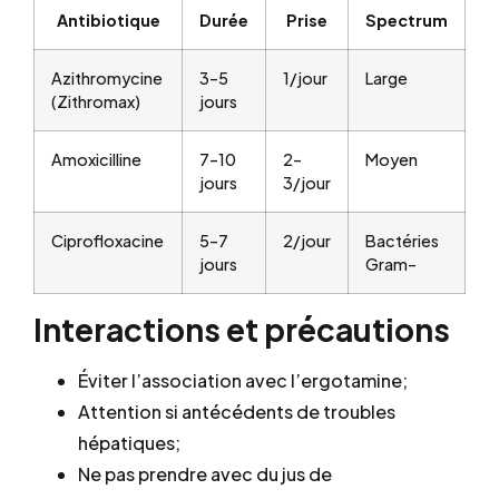
Antibiotique
Durée
Prise
Spectrum
Azithromycine
3–5
1/jour
Large
(Zithromax)
jours
Amoxicilline
7–10
2–
Moyen
jours
3/jour
Ciprofloxacine
5–7
2/jour
Bactéries
jours
Gram–
Interactions et précautions
Éviter l’association avec l’ergotamine;
Attention si antécédents de troubles
hépatiques;
Ne pas prendre avec du jus de