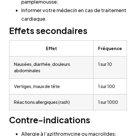
pamplemousse;
Informer votre médecin en cas de traitement
cardiaque.
Effets secondaires
Effet
Fréquence
Nausées, diarrhée, douleurs
1 sur 10
abdominales
Vertiges, maux de tête
1 sur 100
Réactions allergiques (rash)
1 sur 1000
Contre-indications
Allergie à l’azithromycine ou macrolides;