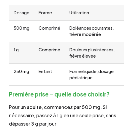
Dosage
Forme
Utilisation
500 mg
Comprimé
Doléances courantes,
fièvre modérée
1 g
Comprimé
Douleurs plus intenses,
fièvre élevée
250 mg
Enfant
Forme liquide, dosage
pédiatrique
Première prise – quelle dose choisir?
Pour un adulte, commencez par 500 mg. Si
nécessaire, passez à 1 g en une seule prise, sans
dépasser 3 g par jour.