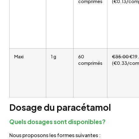
comprimés
(€0.13/com
Maxi
1 g
60
€35.00
€19
comprimés
(€0.33/com
Dosage du paracétamol
Quels dosages sont disponibles?
Nous proposons les formes suivantes :