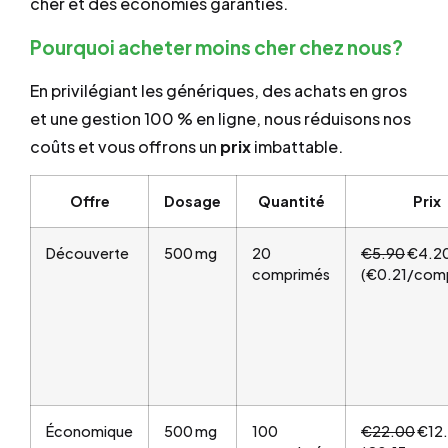
cher et des économies garanties.
Pourquoi acheter moins cher chez nous?
En privilégiant les génériques, des achats en gros
et une gestion 100 % en ligne, nous réduisons nos
coûts et vous offrons un
prix
imbattable.
Offre
Dosage
Quantité
Prix
Découverte
500 mg
20
€5.90
€4.2
comprimés
(€0.21/com
Économique
500 mg
100
€22.00
€12