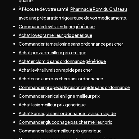
qualité.
À l’écoute de votre santé:
Pharmacie Pont du Château
avec une préparation rigoureuse de vos médicaments.
Commander levitra en ligne générique
Achat lovegra meilleur prix générique
Commander tamsulosine sans ordonnance pas cher
Achat prozac meilleur prix en ligne
Acheter clomid sans ordonnance générique
Achat levitra livraison rapide pas cher
Acheter nexium pas cher sans ordonnance
Commander propecia livraison rapide sans ordonnance
Commander xenical en ligne meilleur prix
Achat lasix meilleur prix générique
Achat kamagra sans ordonnance livraison rapide
Commander glucophage pas cher meilleur prix
Commander lasilix meilleur prix générique