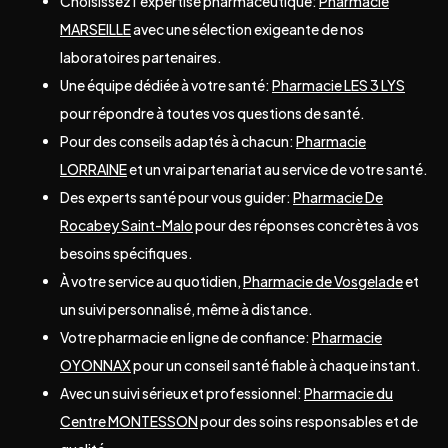
Choisissez l’expertise pharmaceutique:
Pharmacie
MARSEILLE
avec une sélection exigeante de nos
laboratoires partenaires.
Une équipe dédiée à votre santé:
Pharmacie LES 3 LYS
pour répondre à toutes vos questions de santé.
Pour des conseils adaptés à chacun:
Pharmacie
LORRAINE
et un vrai partenariat au service de votre santé.
Des experts santé pour vous guider:
Pharmacie De
Rocabey Saint-Malo
pour des réponses concrètes à vos
besoins spécifiques.
À votre service au quotidien,
Pharmacie de Vosgelade
et
un suivi personnalisé, même à distance.
Votre pharmacie en ligne de confiance:
Pharmacie
OYONNAX
pour un conseil santé fiable à chaque instant.
Avec un suivi sérieux et professionnel:
Pharmacie du
Centre MONTESSON
pour des soins responsables et de